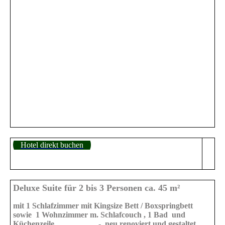
Deluxe Doppelzimmer Appartement im Hotel Cura Bad
Füssing
Deluxe Doppelzimmer Appartement im Hotel Cura Bad
Füssing
Kingsizebett im Appartementhotel Cura Bad Füssing
kleine Küchenzeile
Appartement Deluxe 33 m²
Hotel direkt buchen
Deluxe Suite für 2 bis 3 Personen ca. 45 m²
mit 1 Schlafzimmer
mit Kingsize Bett / Boxspringbett
sowie 1 Wohnzimmer m. Schlafcouch , 1 Bad und
Küchenzeile - neu renoviert und gestaltet