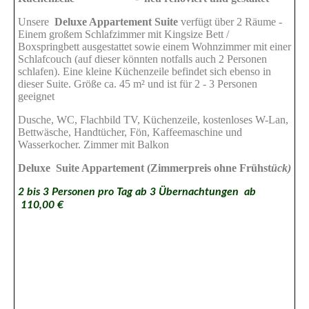
Unsere
Deluxe Appartement Suite
verfügt über 2 Räume -
Einem großem Schlafzimmer mit
Kingsize Bett /
Boxspringbett ausgestattet sowie einem Wohnzimmer mit einer
Schlafcouch (auf dieser könnten notfalls auch 2 Personen
schlafen). Eine kleine Küchenzeile befindet sich ebenso in
dieser Suite. Größe ca. 45 m² und ist für 2 - 3 Personen
geeignet
Dusche, WC, Flachbild TV, Küchenzeile, kostenloses W-Lan,
Bettwäsche, Handtücher, Fön, Kaffeemaschine und
Wasserkocher. Zimmer mit Balkon
Deluxe Suite Appartement (Zimmerpreis ohne Frühst
ück)
2 bis 3 Personen pro Tag ab 3 Übernachtungen ab
110,00 €
Kingsizebett in der Deluxe Suite 45 m²
Kingsizebett
Wohnzimmer mit Ausklappcoutch