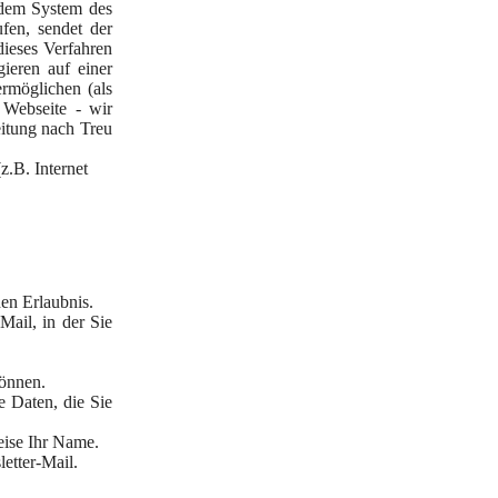
f dem System des
fen, sendet der
ieses Verfahren
ieren auf einer
ermöglichen (als
 Webseite - wir
itung nach Treu
z.B. Internet
en Erlaubnis.
ail, in der Sie
önnen.
 Daten, die Sie
eise Ihr Name.
etter-Mail.