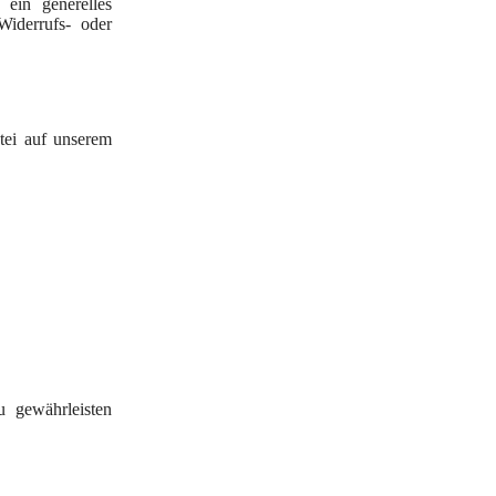
 ein generelles
iderrufs- oder
tei auf unserem
u gewährleisten