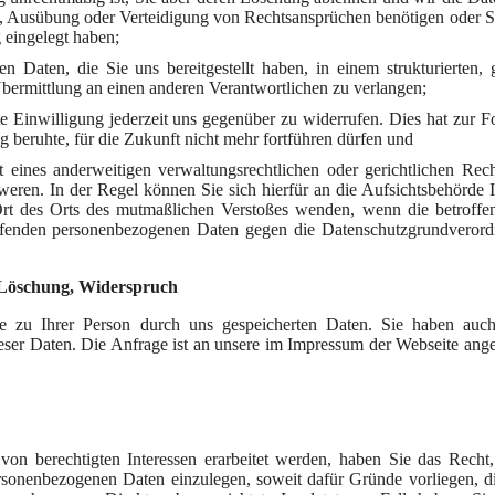
g, Ausübung oder Verteidigung von Rechtsansprüchen benötigen oder S
eingelegt haben;
aten, die Sie uns bereitgestellt haben, in einem strukturierten,
bermittlung an einen anderen Verantwortlichen zu verlangen;
 Einwilligung jederzeit uns gegenüber zu widerrufen. Dies hat zur Fo
ng beruhte, für die Zukunft nicht mehr fortführen dürfen und
nes anderweitigen verwaltungsrechtlichen oder gerichtlichen Rech
weren. In der Regel können Sie sich hierfür an die Aufsichtsbehörde 
 Ort des Orts des mutmaßlichen Verstoßes wenden, wenn die betroffe
treffenden personenbezogenen Daten gegen die Datenschutzgrundvero
, Löschung, Widerspruch
die zu Ihrer Person durch uns gespeicherten Daten. Sie haben auc
eser Daten. Die Anfrage ist an unsere im Impressum der Webseite ang
on berechtigten Interessen erarbeitet werden, haben Sie das Recht
onenbezogenen Daten einzulegen, soweit dafür Gründe vorliegen, die