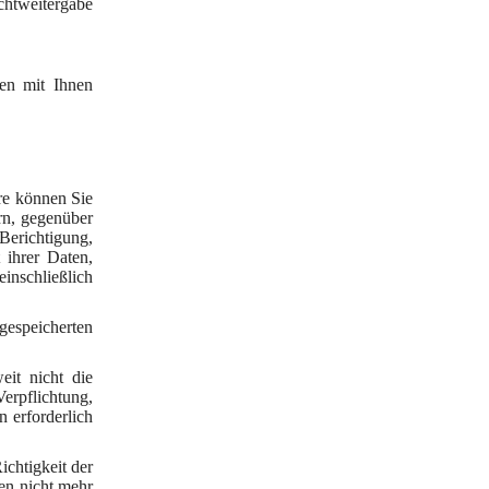
chtweitergabe
sen mit Ihnen
re können Sie
rn, gegenüber
Berichtigung,
 ihrer Daten,
inschließlich
espeicherten
it nicht die
erpflichtung,
 erforderlich
chtigkeit der
ten nicht mehr