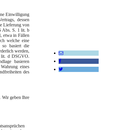
ine Einwilligung
ertrags, dessen
ine Lieferung von
Abs. S. 1 lit. b
, etwa in Fällen
rch welche eine
 so basiert die
rderlich werden,
1 lit. d DSGVO.
dlage basieren
r Wahrung eines
ndfreiheiten des
. Wir geben Ihre
tsansprüchen