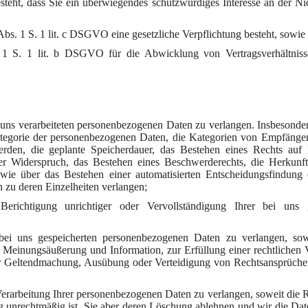
steht, dass Sie ein überwiegendes schutzwürdiges Interesse an der Ni
 Abs. 1 S. 1 lit. c DSGVO eine gesetzliche Verpflichtung besteht, sowie
. 1 S. 1 lit. b DSGVO für die Abwicklung von Vertragsverhältnis
ns verarbeiteten personenbezogenen Daten zu verlangen. Insbesonde
ategorie der personenbezogenen Daten, die Kategorien von Empfänge
den, die geplante Speicherdauer, das Bestehen eines Rechts auf 
r Widerspruch, das Bestehen eines Beschwerderechts, die Herkunft
wie über das Bestehen einer automatisierten Entscheidungsfindung e
n zu deren Einzelheiten verlangen;
chtigung unrichtiger oder Vervollständigung Ihrer bei uns g
 uns gespeicherten personenbezogenen Daten zu verlangen, sowe
 Meinungsäußerung und Information, zur Erfüllung einer rechtlichen V
zur Geltendmachung, Ausübung oder Verteidigung von Rechtsansprüchen
arbeitung Ihrer personenbezogenen Daten zu verlangen, soweit die Ri
ng unrechtmäßig ist, Sie aber deren Löschung ablehnen und wir die Da