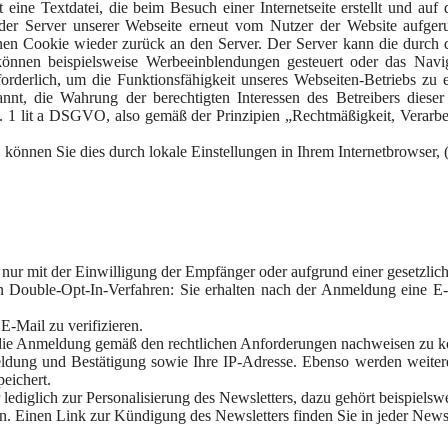
 eine Textdatei, die beim Besuch einer Internetseite erstellt und au
der Server unserer Webseite erneut vom Nutzer der Website aufgeru
en Cookie wieder zurück an den Server. Der Server kann die durch d
önnen beispielsweise Werbeeinblendungen gesteuert oder das Navig
rforderlich, um die Funktionsfähigkeit unseres Webseiten-Betriebs zu 
nt, die Wahrung der berechtigten Interessen des Betreibers dieser
. 1 lit a DSGVO, also gemäß der Prinzipien „Rechtmäßigkeit, Verarbe
önnen Sie dies durch lokale Einstellungen in Ihrem Internetbrowser, (
nur mit der Einwilligung der Empfänger oder aufgrund einer gesetzlich
 Double-Opt-In-Verfahren: Sie erhalten nach der Anmeldung eine E-M
 E-Mail zu verifizieren.
 die Anmeldung gemäß den rechtlichen Anforderungen nachweisen zu k
ldung und Bestätigung sowie Ihre IP-Adresse. Ebenso werden weitere
eichert.
lediglich zur Personalisierung des Newsletters, dazu gehört beispielsw
en. Einen Link zur Kündigung des Newsletters finden Sie in jeder Newsl